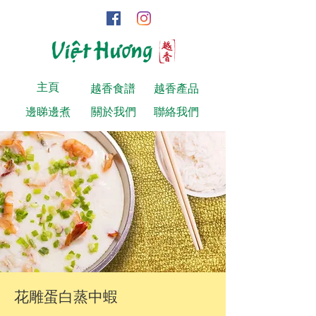
主頁
越香食譜
越香產品
邊睇邊煮
關於我們
聯絡我們
花雕蛋白蒸中蝦