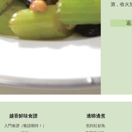
酒，收火加
返
​越香鮮味食譜
邊睇邊煮
入門食譜（敬請期待！）
煎封紅衫魚