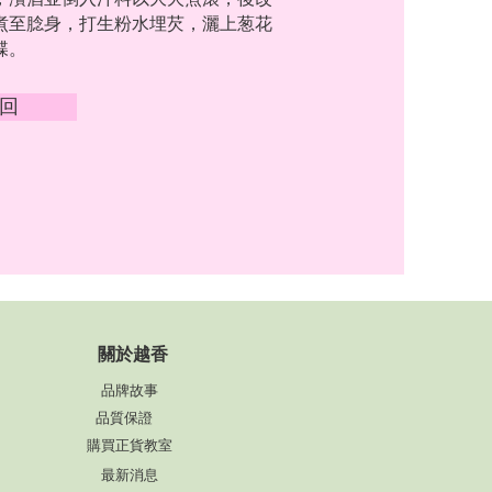
煮至腍身，打生粉水埋芡，灑上葱花
碟。
回
​關於越香
品牌故事
品質保證
購買正貨教室
最新消息