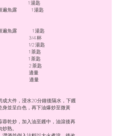
酱 1 湯匙
頭遍魚露 1 湯匙
頭遍魚露 1 湯匙
 3/4 杯
 1/2 湯匙
 1 茶匙
1 茶匙
 2 茶匙
油 適量
粉 適量
切成大件，浸水20分鐘後隔水，下鑊
乾身並呈白色，再下油爆炒至微黃
。
蒜蓉乾炒，加入油至鑊中，油滾後再
肉炒熟。
，灒酒並倒入汁料以大火煮滾，後改