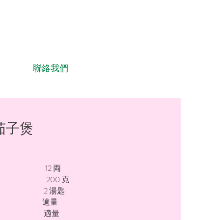
聯絡我們
茄子煲
 12 両
肉 200 克
 2 湯匙
蓉 適量
蓉 適量