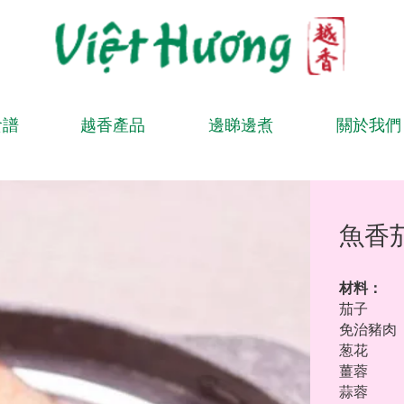
食譜
越香產品
邊睇邊煮
關於我們
魚香
材料：
茄子
免治豬
葱花
薑
蒜