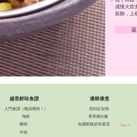
成慢火炆
裝飾，上
返
​越香鮮味食譜
邊睇邊煮
入門食譜（敬請期待！）
煎封紅衫魚
海鮮
香茅豬扒飯
豬肉
魚露鮮魷炒韭菜花
New！
牛肉