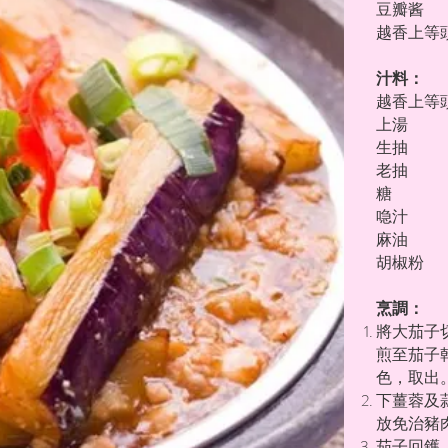
豆瓣
越香上等
汁料：
越香上等
上湯
生抽
老抽
糖 
喼汁
麻
胡椒
烹調：
將大茄子
煎至茄子
色，取出
下薑蓉及
放免治豬
茄子回鑊