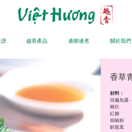
食譜
越香產品
邊睇邊煮
關於我們
香草
材料：
頭遍魚露 
豬扒
紅糖
胡椒
鮮龍