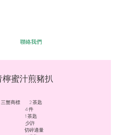
聯絡我們
青檸蜜汁煎豬扒
- 三蟹商標 2 茶匙
 4 件
 1 茶匙
粉 少許
蒿 切碎適量