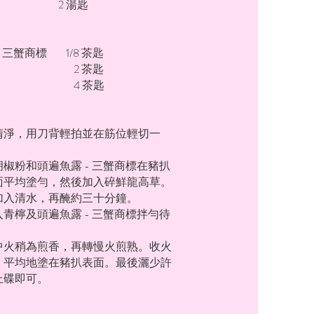
 2 湯匙
 三蟹商標 1/8 茶匙
汁 2 茶匙
蜜 4 茶匙
清淨，用刀背輕拍並在筋位輕切一
椒粉和頭遍魚露 - 三蟹商標在豬扒
面平均塗勻，然後加入碎鮮龍高草。
加入清水，再醃約三十分鐘。
青檸及頭遍魚露 - 三蟹商標拌勻待
中火稍為煎香，再轉慢火煎熟。收火
，平均地塗在豬扒表面。最後灑少許
上碟即可。