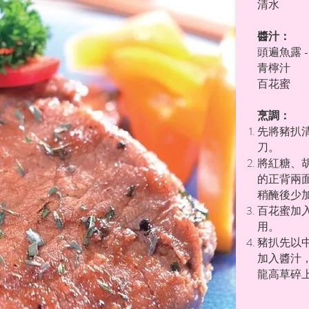
清水
醬汁：
頭遍魚露 -
青檸
百花
烹調：
先將豬扒
刀。
將紅糖、胡
的正背兩
稍醃後少
百花蜜加入
用。
豬扒先以
加入醬汁
龍高草碎