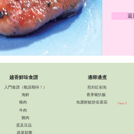
返
​越香鮮味食譜
邊睇邊煮
入門食譜（敬請期待！）
煎封紅衫魚
海鮮
香茅豬扒飯
豬肉
魚露鮮魷炒韭菜花
New！
牛肉
雞肉
蛋及豆品
蔬菜菇菌