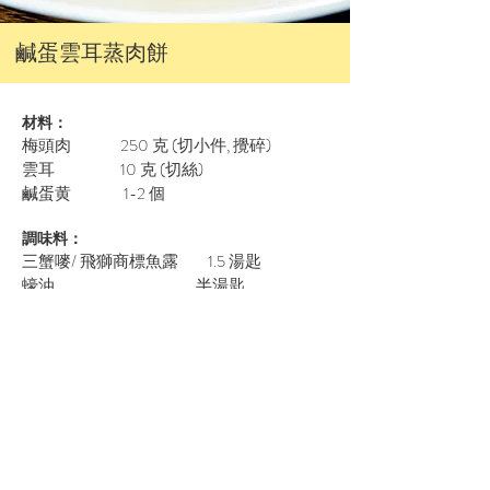
鹹蛋雲耳蒸肉餅
材料：
梅頭肉 250 克 (切小件, 攪碎)
雲耳 10 克 (切絲)
鹹蛋黄 1-2 個
調味料：
三蟹嘜/ 飛獅商標魚露 1.5 湯匙
蠔油 半湯匙
鹹蛋黄 少量
生粉 2 茶匙
水 3 湯匙
烹調：
將梅頭肉、調味料一起放入大碗。
順時針方向攪至起膠，並用手撻6次。
然後將
肉餅放在碟中壓平。