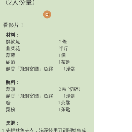
(2人份量)
看影片！
材料：
鮮魷魚 2 條
韭菜花 半斤
蒜蓉 1 個
紹酒 1 茶匙
越香「飛獅富國」魚露 1 湯匙
醃料：
蒜頭 2 粒 (切碎)
越香「飛獅富國」魚露 1 湯匙
糖 1 茶匙
粟粉 1 茶匙
烹調：
先把魷魚去衣，洗淨後用刀𠝹開魷魚成