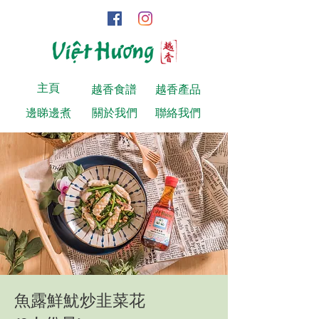
主頁
越香食譜
越香產品
邊睇邊煮
關於我們
聯絡我們
魚露鮮魷炒韭菜花