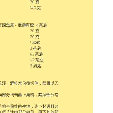
 70 克
 140 克
國魚露 - 飛獅商標 4 茶匙
 70 克
 70 克
 1 湯匙
 3 茶匙
1/2 茶匙
 1/2 茶匙
 3 湯匙
乾淨，瀝乾水份後切件，蟹鉗以刀
肉部分均勻蘸上粟粉，其餘部分略
足夠半煎炸的生油，先下起鑊料頭
入蟹爪連肉部分微煎，再下其他部