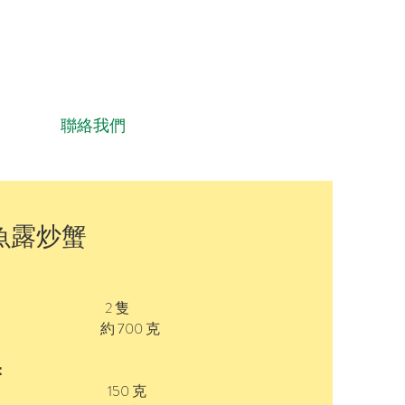
聯絡我們
魚露炒蟹
 2 隻
700 克
：
 150 克