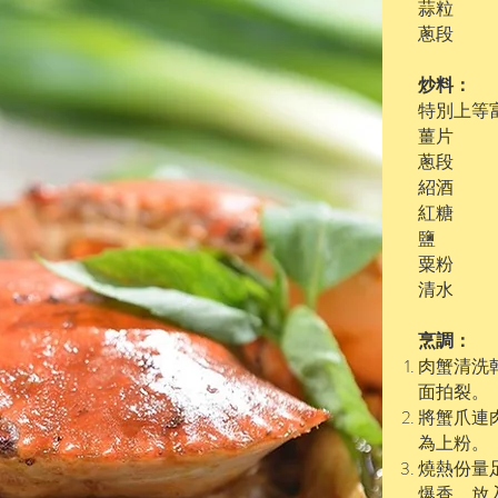
蒜粒
蔥段
炒料：
特別上等富
薑片
蔥段
紹酒
紅糖
鹽 
粟粉
清水
烹調：
肉蟹清洗
面拍裂。
將蟹爪連
為上粉。
燒熱份量
爆香，放