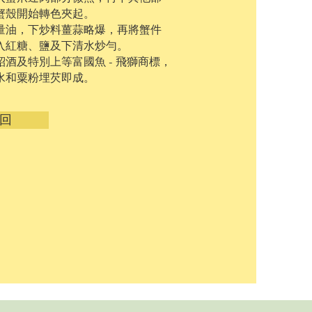
蟹殼開始轉色夾起。
量油，下炒料薑蒜略爆，再將蟹件
入紅糖、鹽及下清水炒勻。
酒及特別上等富國魚 - 飛獅商標，
水和粟粉埋芡即成。
回