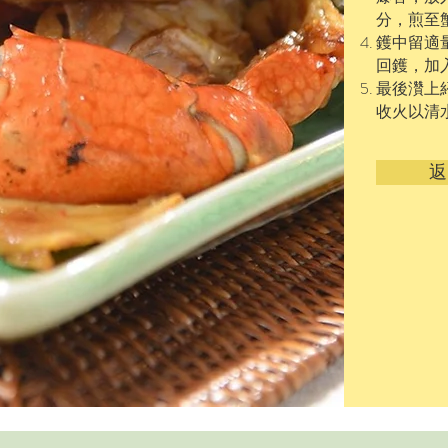
分，煎至
鑊中留適
回鑊，加
最後灒上紹
收火以清
返