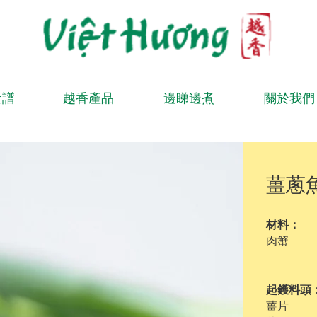
食譜
越香產品
邊睇邊煮
關於我們
薑蔥
材料：
肉蟹
約 
起鑊料頭
薑片